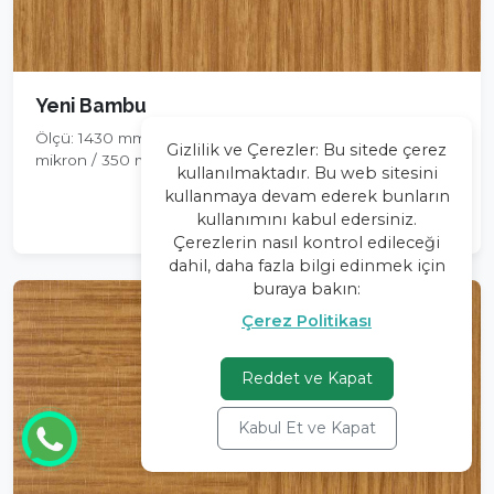
Yeni Bambu
Ölçü: 1430 mm | Kalınlık Seçenekleri: 200 mikron / 300
Gizlilik ve Çerezler: Bu sitede çerez
mikron / 350 mikron
kullanılmaktadır. Bu web sitesini
kullanmaya devam ederek bunların
Devamı
kullanımını kabul edersiniz.
Çerezlerin nasıl kontrol edileceği
dahil, daha fazla bilgi edinmek için
buraya bakın:
Çerez Politikası
Reddet ve Kapat
Kabul Et ve Kapat