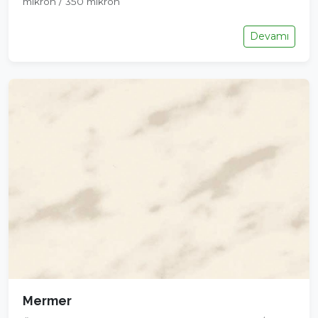
mikron / 350 mikron
Devamı
Mermer