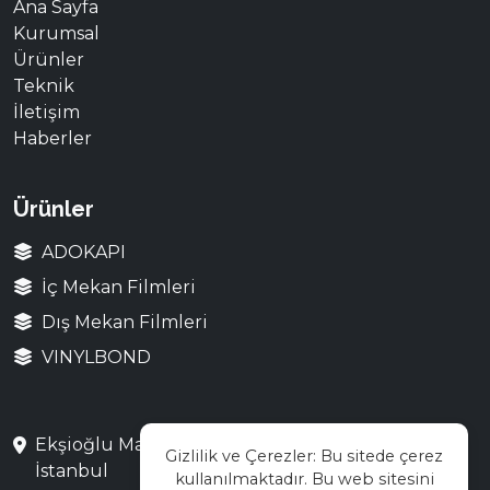
Ana Sayfa
Kurumsal
Ürünler
Teknik
İletişim
Haberler
Ürünler
ADOKAPI
İç Mekan Filmleri
Dış Mekan Filmleri
VINYLBOND
Ekşioğlu Mah. Saray Cad. No:3 Çekmeköy /
Gizlilik ve Çerezler: Bu sitede çerez
İstanbul
kullanılmaktadır. Bu web sitesini