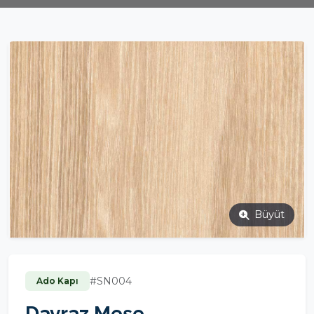
Büyüt
#SN004
Ado Kapı
Davraz Meşe