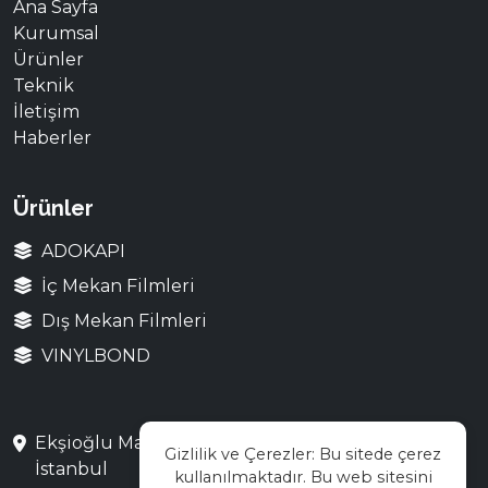
Ana Sayfa
Kurumsal
Ürünler
Teknik
İletişim
Haberler
Ürünler
ADOKAPI
İç Mekan Filmleri
Dış Mekan Filmleri
VINYLBOND
Ekşioğlu Mah. Saray Cad. No:3 Çekmeköy /
Gizlilik ve Çerezler: Bu sitede çerez
İstanbul
kullanılmaktadır. Bu web sitesini