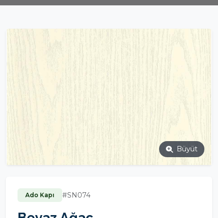
Büyüt
#SN074
Ado Kapı
Beyaz Ağaç