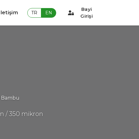
Bayi
İletişim
TR
EN
Girişi
Bambu
on / 350 mikron