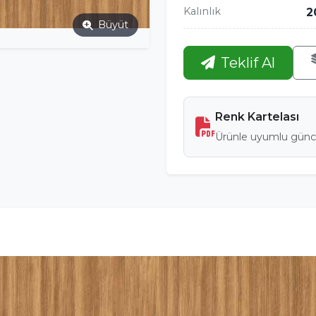
Kalınlık
2
Büyüt
Teklif Al
Renk Kartelası
Ürünle uyumlu günce