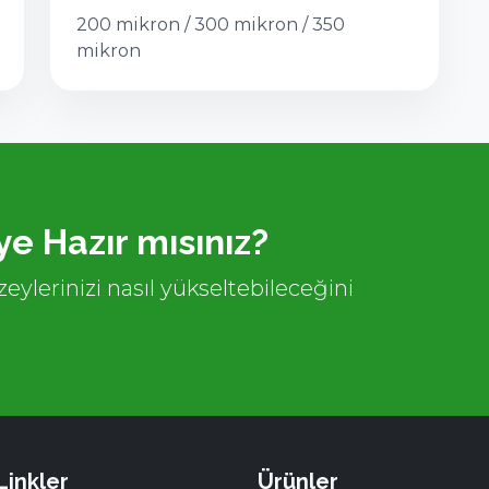
200 mikron / 300 mikron / 350
mikron
e Hazır mısınız?
eylerinizi nasıl yükseltebileceğini
 Linkler
Ürünler