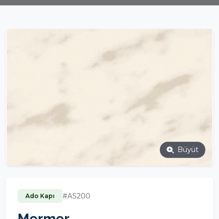
Büyüt
#AS200
Ado Kapı
Mermer