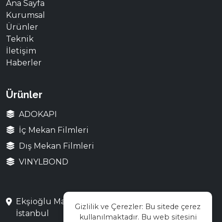
Ana Sayfa
Kurumsal
Ürünler
Teknik
İletişim
Haberler
Ürünler
ADOKAPI
İç Mekan Filmleri
Dış Mekan Filmleri
VINYLBOND
Ekşioğlu Mah. Saray Cad. No:3 Çekmeköy /
Gizlilik ve Çerezler: Bu sitede çerez
İstanbul
kullanılmaktadır. Bu web sitesini