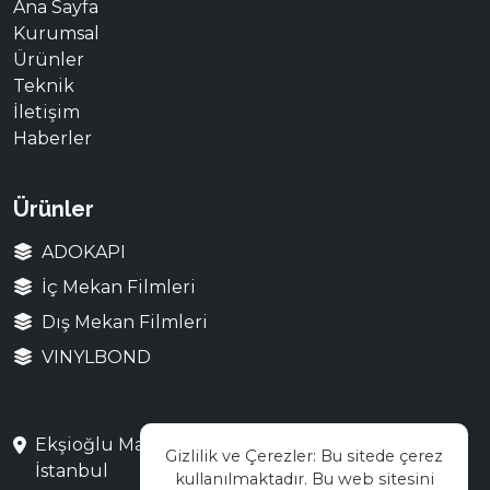
Ana Sayfa
Kurumsal
Ürünler
Teknik
İletişim
Haberler
Ürünler
ADOKAPI
İç Mekan Filmleri
Dış Mekan Filmleri
VINYLBOND
Ekşioğlu Mah. Saray Cad. No:3 Çekmeköy /
Gizlilik ve Çerezler: Bu sitede çerez
İstanbul
kullanılmaktadır. Bu web sitesini