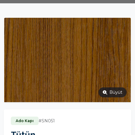
Büyüt
#SN051
Ado Kapı
Tütün