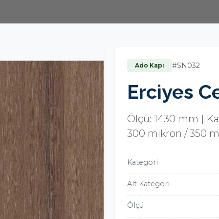
#SN032
Ado Kapı
Erciyes C
Ölçü: 1430 mm | Kal
300 mikron / 350 m
Kategori
Alt Kategori
Ölçü