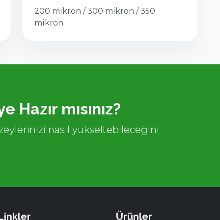
200 mikron / 300 mikron / 350
mikron
e Hazır mısınız?
eylerinizi nasıl yükseltebileceğini
 Linkler
Ürünler