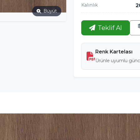
Kalınlık
2
Büyüt
Teklif Al
Renk Kartelası
Ürünle uyumlu günce