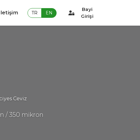
Bayi
İletişim
TR
EN
Girişi
ciyes Ceviz
on / 350 mikron