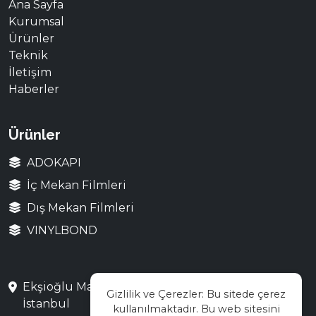
Ana Sayfa
Kurumsal
Ürünler
Teknik
İletişim
Haberler
Ürünler
ADOKAPI
İç Mekan Filmleri
Dış Mekan Filmleri
VINYLBOND
Ekşioğlu Mah. Saray Cad. No:3 Çekmeköy /
Gizlilik ve Çerezler: Bu sitede çerez
İstanbul
kullanılmaktadır. Bu web sitesini