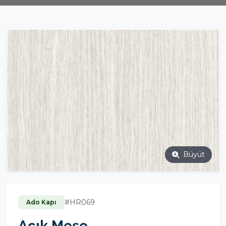
Büyüt
#HR069
Ado Kapı
Açık Meşe