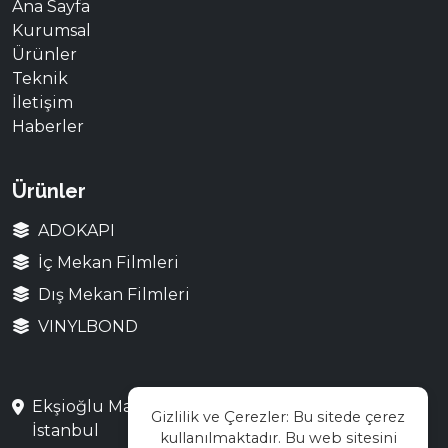
Ana Sayfa
Kurumsal
Ürünler
Teknik
İletişim
Haberler
Ürünler
ADOKAPI
İç Mekan Filmleri
Dış Mekan Filmleri
VINYLBOND
Ekşioğlu Mah. Saray Cad. No:3 Çekmeköy /
Gizlilik ve Çerezler: Bu sitede çerez
İstanbul
kullanılmaktadır. Bu web sitesini