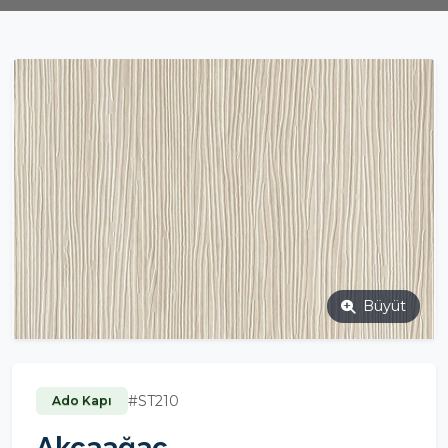
Büyüt
#ST210
Ado Kapı
Akçaağaç