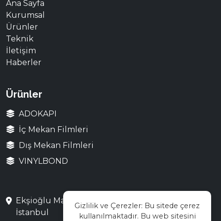
Ana Sayfa
Kurumsal
Ürünler
Teknik
İletişim
Haberler
Ürünler
ADOKAPI
İç Mekan Filmleri
Dış Mekan Filmleri
VINYLBOND
Ekşioğlu Mah. Saray Cad. No:3 Çekmeköy /
Gizlilik ve Çerezler: Bu sitede çerez
İstanbul
kullanılmaktadır. Bu web sitesini