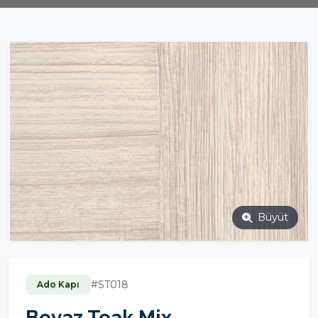
Büyüt
#ST018
Ado Kapı
Beyaz Teak Mix