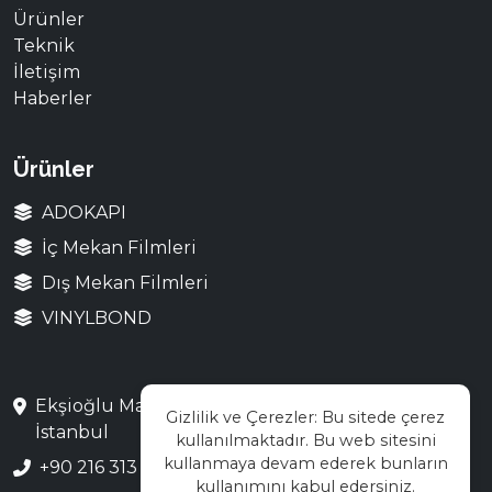
Ürünler
Teknik
İletişim
Haberler
Ürünler
ADOKAPI
İç Mekan Filmleri
Dış Mekan Filmleri
VINYLBOND
Ekşioğlu Mah. Saray Cad. No:3 Çekmeköy /
Gizlilik ve Çerezler: Bu sitede çerez
İstanbul
kullanılmaktadır. Bu web sitesini
kullanmaya devam ederek bunların
+90 216 313 28 48
kullanımını kabul edersiniz.