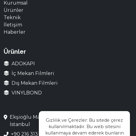
Kurumsal
Ürünler
Teknik
İletişim
Haberler
Ürünler
ADOKAPI
İç Mekan Filmleri
Dış Mekan Filmleri
VINYLBOND
Ekşioğlu Mah. Saray Cad. No:3 Çekmeköy /
Gizlilik ve Çerezler: Bu sitede çerez
İstanbul
kullanılmaktadır. Bu web sitesini
kullanmaya devam ederek bunların
+90 216 313 28 48