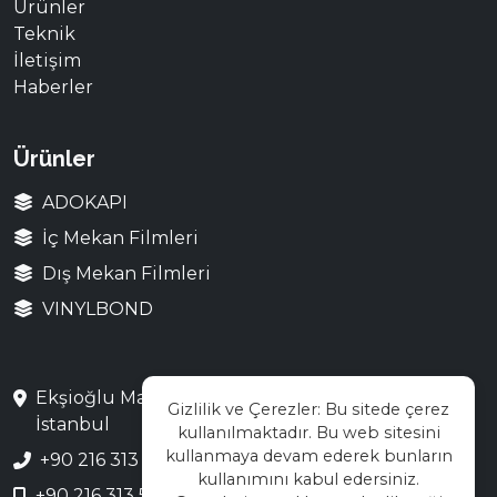
Ürünler
Teknik
İletişim
Haberler
Ürünler
ADOKAPI
İç Mekan Filmleri
Dış Mekan Filmleri
VINYLBOND
Ekşioğlu Mah. Saray Cad. No:3 Çekmeköy /
Gizlilik ve Çerezler: Bu sitede çerez
İstanbul
kullanılmaktadır. Bu web sitesini
kullanmaya devam ederek bunların
+90 216 313 28 48
kullanımını kabul edersiniz.
+90 216 313 55 66