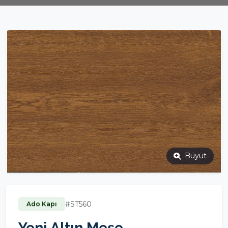
Büyüt
#ST560
Ado Kapı
Yeni Altın Meşe