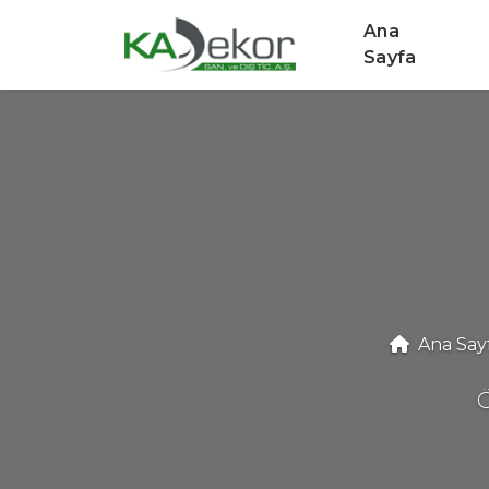
Ana
Sayfa
Ana Say
Ö