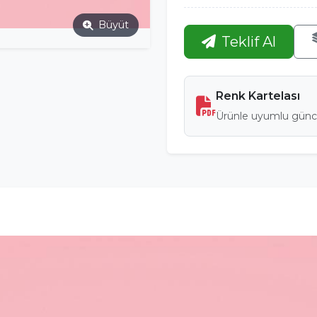
Büyüt
Teklif Al
Renk Kartelası
Ürünle uyumlu günce