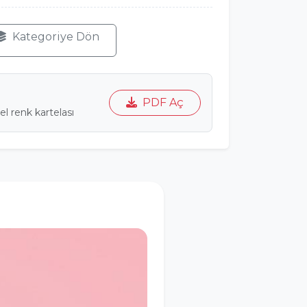
Kategoriye Dön
PDF Aç
l renk kartelası