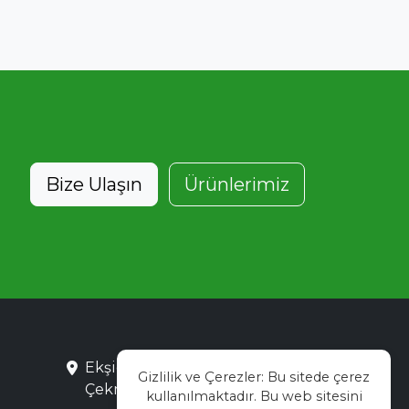
Bize Ulaşın
Ürünlerimiz
Ekşioğlu Mah. Saray Cad. No:3
Gizlilik ve Çerezler: Bu sitede çerez
Çekmeköy / İstanbul
kullanılmaktadır. Bu web sitesini