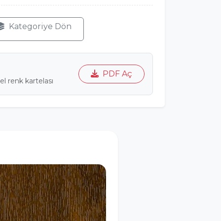
Kategoriye Dön
PDF Aç
l renk kartelası