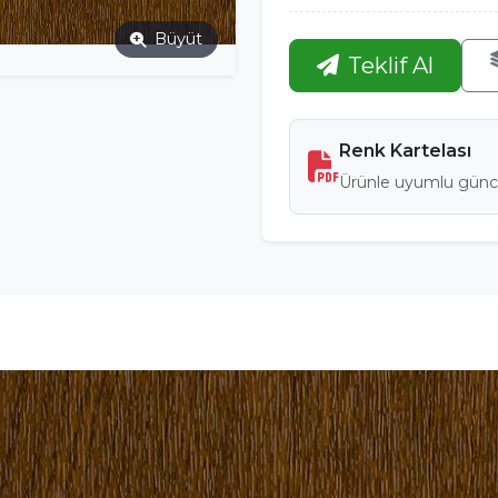
Büyüt
Teklif Al
Renk Kartelası
Ürünle uyumlu günce