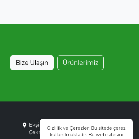
Bize Ulaşın
Ürünlerimiz
Ekşioğlu Mah. Saray Cad. No:3
Gizlilik ve Çerezler: Bu sitede çerez
Çekmeköy / İstanbul
kullanılmaktadır. Bu web sitesini