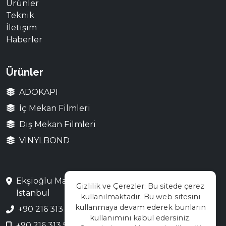
Ürünler
Teknik
İletişim
Haberler
Ürünler
ADOKAPI
İç Mekan Filmleri
Dış Mekan Filmleri
VINYLBOND
Ekşioğlu Mah. Saray Cad. No:3 Çekmeköy /
Gizlilik ve Çerezler: Bu sitede çerez
İstanbul
kullanılmaktadır. Bu web sitesini
kullanmaya devam ederek bunların
+90 216 313 28 48
kullanımını kabul edersiniz.
+90 216 313 55 66