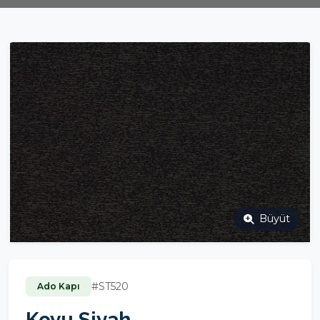
Büyüt
#ST520
Ado Kapı
Koyu Siyah