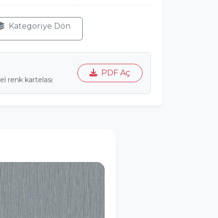
Kategoriye Dön
PDF Aç
l renk kartelası