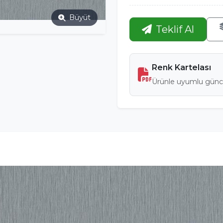
Büyüt
Teklif Al
Renk Kartelası
Ürünle uyumlu günce