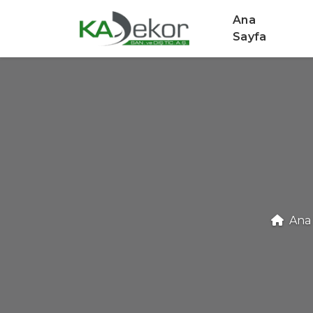
Ana
Sayfa
Ana 