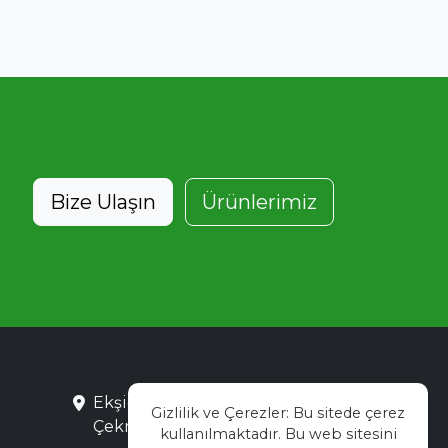
Bize Ulaşın
Ürünlerimiz
Ekşioğlu Mah. Saray Cad. No:3
Gizlilik ve Çerezler: Bu sitede çerez
Çekmeköy / İstanbul
kullanılmaktadır. Bu web sitesini