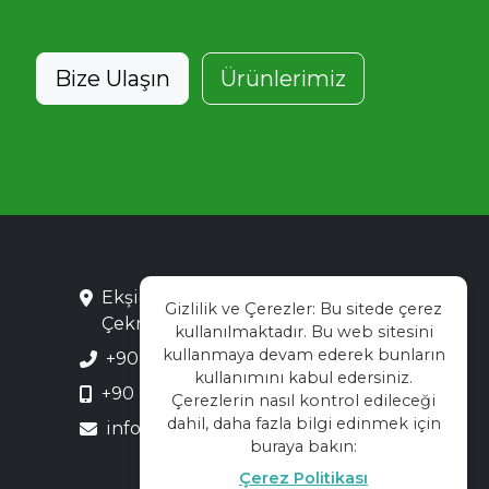
Bize Ulaşın
Ürünlerimiz
Ekşioğlu Mah. Saray Cad. No:3
Gizlilik ve Çerezler: Bu sitede çerez
Çekmeköy / İstanbul
kullanılmaktadır. Bu web sitesini
kullanmaya devam ederek bunların
+90 216 313 28 48
kullanımını kabul edersiniz.
+90 216 313 55 66
Çerezlerin nasıl kontrol edileceği
dahil, daha fazla bilgi edinmek için
info@kadekor.com.tr
buraya bakın:
Çerez Politikası