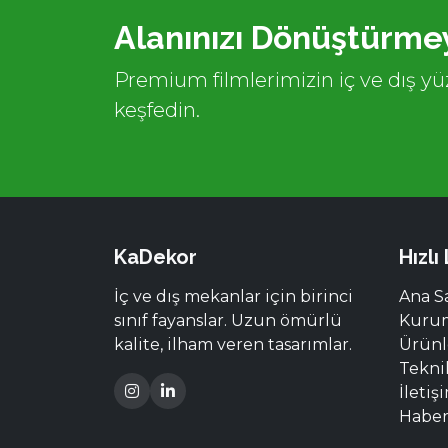
Alanınızı Dönüştürmey
Premium filmlerimizin iç ve dış yüz
keşfedin.
KaDekor
Hızlı
İç ve dış mekanlar için birinci
Ana S
sınıf fayanslar. Uzun ömürlü
Kuru
kalite, ilham veren tasarımlar.
Ürünl
Tekni
İletiş
Haber