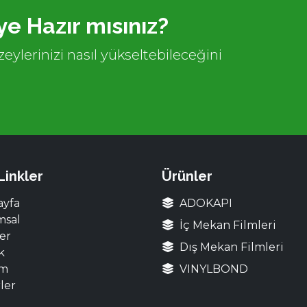
e Hazır mısınız?
eylerinizi nasıl yükseltebileceğini
 Linkler
Ürünler
ayfa
ADOKAPI
msal
İç Mekan Filmleri
er
Dış Mekan Filmleri
k
im
VINYLBOND
ler