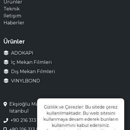
Ürünler
Teknik
İletişim
Haberler
Ürünler
ADOKAPI
İç Mekan Filmleri
Dış Mekan Filmleri
VINYLBOND
Ekşioğlu Mah. Saray Cad. No:3 Çekmeköy /
Gizlilik ve Çerezler: Bu sitede çerez
İstanbul
kullanılmaktadır. Bu web sitesini
kullanmaya devam ederek bunların
+90 216 313 28 48
kullanımını kabul edersiniz.
+90 216 313 55 66