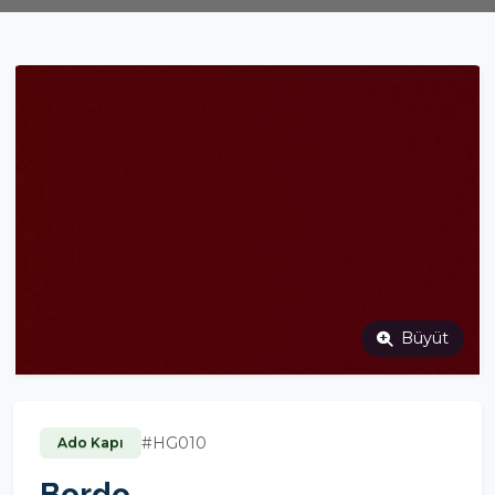
Büyüt
#HG010
Ado Kapı
Bordo