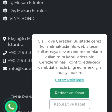
İç Mekan Filmleri
Dış Mekan Filmleri
VINYLBOND
Ekşioğlu Mah. Saray Cad. No:3 Çekmeköy /
Gizlilik ve Çerezler: Bu sitede çerez
İstanbul
kullanılmaktadır. Bu web sitesini
kullanmaya devam ederek bunların
+90 216 313 28 48
kullanımını kabul edersiniz.
+90 216 313 55 66
Çerezlerin nasıl kontrol edileceği
dahil, daha fazla bilgi edinmek için
info@kadekor.com.tr
buraya bakın:
Çerez Politikası
Reddet ve Kapat
|
|
Gizlilik Politikası
KVKK Aydınlatma Metni
Çerez
Politikası
Kabul Et ve Kapat